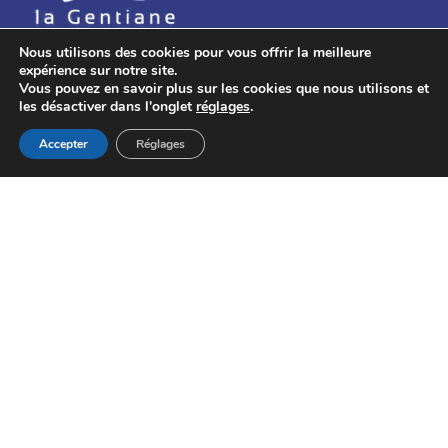
Nous utilisons des cookies pour vous offrir la meilleure
expérience sur notre site.
Vous pouvez en savoir plus sur les cookies que nous utilisons et
La Gentiane est la monnaie locale,
les désactiver dans l'onglet
réglages
.
complémentaire et citoyenne du bassin
d’Annecy et de Faverges.
Accepter
Réglages
© 2026 Monnaie Gentiane
LA GENTIANE
SUIVEZ-NOUS SUR LES RÉSEAUX
SOCIAUX